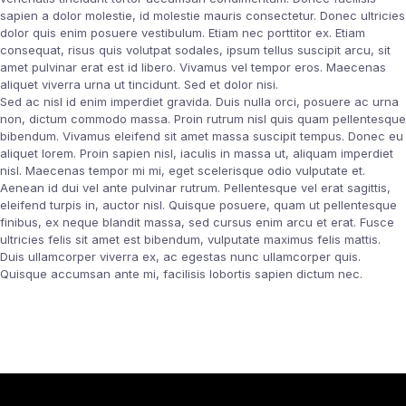
sapien a dolor molestie, id molestie mauris consectetur. Donec ultricies
dolor quis enim posuere vestibulum. Etiam nec porttitor ex. Etiam
consequat, risus quis volutpat sodales, ipsum tellus suscipit arcu, sit
amet pulvinar erat est id libero. Vivamus vel tempor eros. Maecenas
aliquet viverra urna ut tincidunt. Sed et dolor nisi.
Sed ac nisl id enim imperdiet gravida. Duis nulla orci, posuere ac urna
non, dictum commodo massa. Proin rutrum nisl quis quam pellentesque
bibendum. Vivamus eleifend sit amet massa suscipit tempus. Donec eu
aliquet lorem. Proin sapien nisl, iaculis in massa ut, aliquam imperdiet
nisl. Maecenas tempor mi mi, eget scelerisque odio vulputate et.
Aenean id dui vel ante pulvinar rutrum. Pellentesque vel erat sagittis,
eleifend turpis in, auctor nisl. Quisque posuere, quam ut pellentesque
finibus, ex neque blandit massa, sed cursus enim arcu et erat. Fusce
ultricies felis sit amet est bibendum, vulputate maximus felis mattis.
Duis ullamcorper viverra ex, ac egestas nunc ullamcorper quis.
Quisque accumsan ante mi, facilisis lobortis sapien dictum nec.