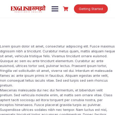
Skip
to
Getting Started
content
Lorem ipsum dolor sit amet, consectetur adipiscing elit. Fusce maximus
dignissim nibh a tincidunt. Curabitur metus quam, mattis aliquam neque
sit amet, vehicula tristique felis. Vivamus tincidunt ornare euismod.
Quisque ac sem eu ante tincidunt elementum. Curabitur ac ante
euismod, ultrices tortor sed, pulvinar lectus. Praesent ipsum tortor,
fringilla vel sollicitudin sit amet, viverra vel dui. Interdum et malesuada
fames ac ante ipsum primis in faucibus. Aliquam egestas ante velit,
non consequat tellus iaculis vitae. Sed sed turpis sed sem rhoncus
pretium.
Maecenas malesuada dui nec dui fermentum, et bibendum velit
pretium. Sed vehicula molestie enim, at mattis sem ornare vitae. Class
aptent taciti sociosqu ad litora torquent per conubia nostra, per
inceptos himenaeos. Fusce placerat gravida turpis ac pulvinar.
Suspendisse ultrices sodales nibh nec tempor. Nam luctus est nisl,
venenatis tincidunt tortor accumsan condimentum. Donec facilisis